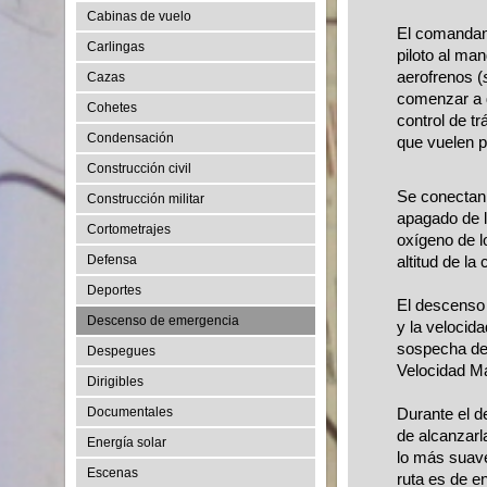
Cabinas de vuelo
El comandan
Carlingas
piloto al ma
aerofrenos (
Cazas
comenzar a 
Cohetes
control de tr
Condensación
que vuelen po
Construcción civil
Se conectan 
Construcción militar
apagado de l
Cortometrajes
oxígeno de l
Defensa
altitud de la
Deportes
El descenso 
Descenso de emergencia
y la velocida
sospecha de 
Despegues
Velocidad 
Dirigibles
Documentales
Durante el d
de alcanzarla
Energía solar
lo más suave
Escenas
ruta es de en