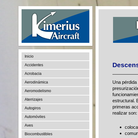
Inicio
Descens
Accidentes
Acrobacia
Una pérdida 
Aerodinámica
presurizació
Aeromodelismo
funcionamien
Aterrizajes
estructural.
primeras acc
Autogiros
realizar son:
Automóviles
Aves
coloca
comuni
Biocombustibles