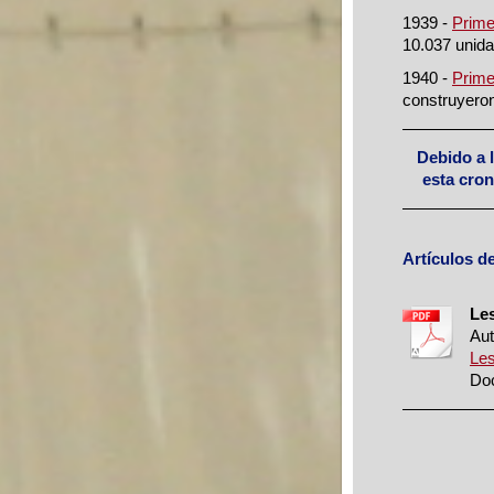
1939 -
Prime
10.037 unid
1940 -
Prime
construyero
Debido a l
esta cron
Artículos de
Les
Aut
Les
Doc