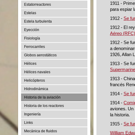
1911 - Primer
Estatorreactores
para espiar 
Estelas
1912 -
Se fu
Estela turbulenta
1912 - El re
Eyección
Aéreo (RFC
Fisiología
1912 - Se f
Ferrocarriles
a denominars
1926, Allan 
Globos aerostáticos
1913 - Se fu
Hélices
Supermarine 
Hélices navales
1913 - China 
Helicópteros
francés Ren
Hidrodinámica
1914 -
Se fu
Historia de la aviación
1914 -
Comie
Historia de los reactores
aviones. Un 
Ingeniería
la historia.
Links
1915 -
Se fu
Mecánica de fluidos
William Edw