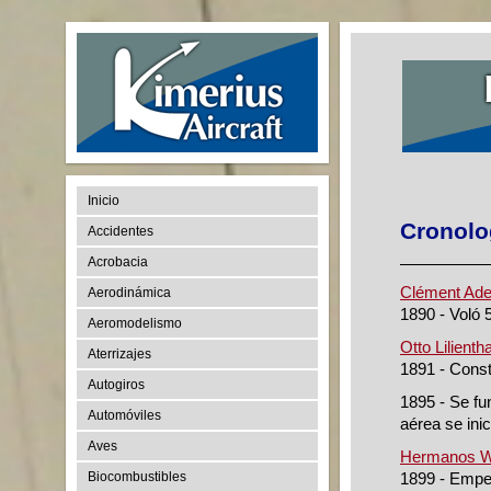
Inicio
Cronolog
Accidentes
Acrobacia
Clément Ade
Aerodinámica
1890 - Voló 
Aeromodelismo
Otto Lilienth
Aterrizajes
1891 - Const
Autogiros
1895 - Se fu
Automóviles
aérea se ini
Aves
Hermanos Wr
Biocombustibles
1899 - Empe