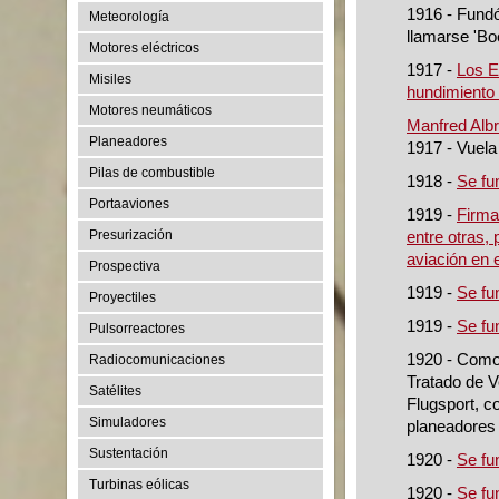
1916 - Fundó
Meteorología
llamarse 'Bo
Motores eléctricos
1917 -
Los E
Misiles
hundimiento 
Motores neumáticos
Manfred Albr
Planeadores
1917 - Vuela
Pilas de combustible
1918 -
Se fu
Portaaviones
1919 -
Firma
Presurización
entre otras, 
aviación en 
Prospectiva
1919 -
Se fu
Proyectiles
1919 -
Se fu
Pulsorreactores
1920 - Como 
Radiocomunicaciones
Tratado de V
Satélites
Flugsport, c
Simuladores
planeadores 
Sustentación
1920 -
Se fu
Turbinas eólicas
1920 -
Se fu