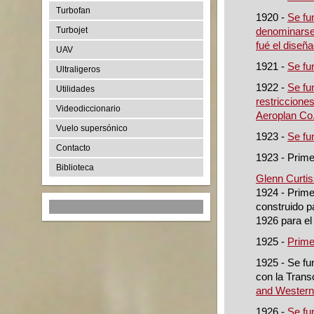
Turbofan
1920 -
Se fu
Turbojet
denominarse
fué el diseña
UAV
1921 -
Se fu
Ultraligeros
1922 -
Se fu
Utilidades
restricciones
Videodiccionario
Aeroplan Co
Vuelo supersónico
1923 -
Se fu
Contacto
1923 - Prime
Biblioteca
Glenn Curti
1924 - Prime
construido p
1926 para el
1925 -
Prime
1925 - Se fu
con la Trans
and Western
1926 -
Se fu