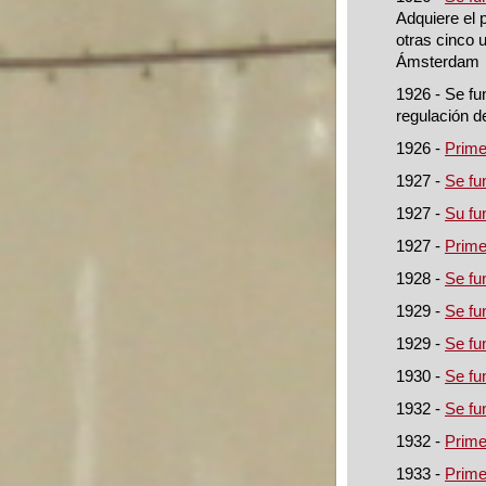
Adquiere el 
otras cinco 
Ámsterdam
1926 - Se fu
regulación d
1926 -
Prime
1927 -
Se fu
1927 -
Su fu
1927 -
Prime
1928 -
Se fu
1929 -
Se fu
1929 -
Se fu
1930 -
Se fu
1932 -
Se fu
1932 -
Primer
1933 -
Prime