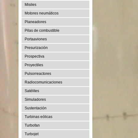
Misiles
Motores neumáticos
Planeadores
Pilas de combustible
Portaaviones
Presurización
Prospectiva
Proyectiles
Pulsorreactores
Radiocomunicaciones
Satélites
Simuladores
Sustentación
Turbinas eólicas
Turbofan
Turbojet