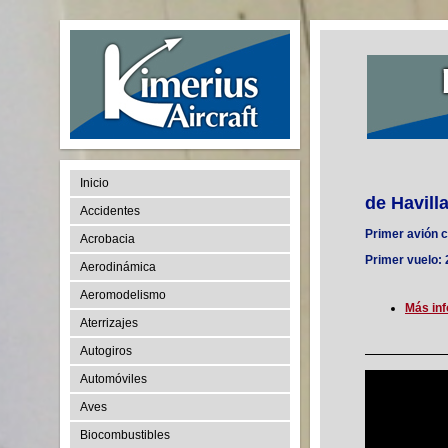
Inicio
de Havill
Accidentes
Primer avión c
Acrobacia
Primer vuelo: 
Aerodinámica
Aeromodelismo
Más in
Aterrizajes
Autogiros
Automóviles
Aves
Biocombustibles