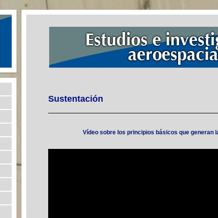
Sustentación
Vídeo sobre los principios básicos que generan l