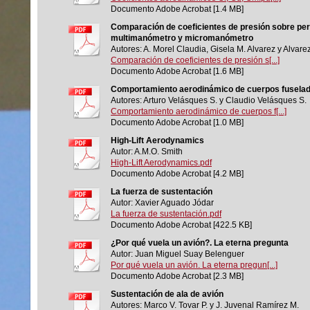
Documento Adobe Acrobat [1.4 MB]
Comparación de coeficientes de presión sobre perf
multimanómetro y micromanómetro
Autores: A. Morel Claudia, Gisela M. Alvarez y Alvarez
Comparación de coeficientes de presión s[...]
Documento Adobe Acrobat [1.6 MB]
Comportamiento aerodinámico de cuerpos fuselado
Autores: Arturo Velásques S. y Claudio Velásques S.
Comportamiento aerodinámico de cuerpos f[...]
Documento Adobe Acrobat [1.0 MB]
High-Lift Aerodynamics
Autor: A.M.O. Smith
High-Lift Aerodynamics.pdf
Documento Adobe Acrobat [4.2 MB]
La fuerza de sustentación
Autor: Xavier Aguado Jódar
La fuerza de sustentación.pdf
Documento Adobe Acrobat [422.5 KB]
¿Por qué vuela un avión?. La eterna pregunta
Autor: Juan Miguel Suay Belenguer
Por qué vuela un avión. La eterna pregun[...]
Documento Adobe Acrobat [2.3 MB]
Sustentación de ala de avión
Autores: Marco V. Tovar P. y J. Juvenal Ramírez M.