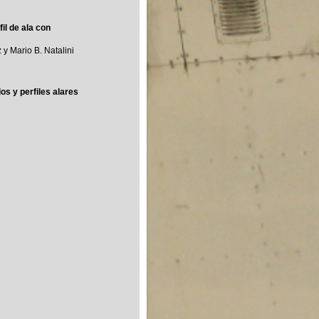
il de ala con
 y Mario B. Natalini
s y perfiles alares