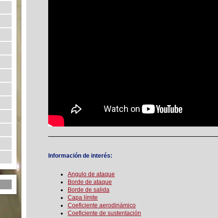
Información de interés:
Angulo de ataque
Borde de ataque
Borde de salida
Capa límite
Coeficiente aerodinámico
Coeficiente de sustentación