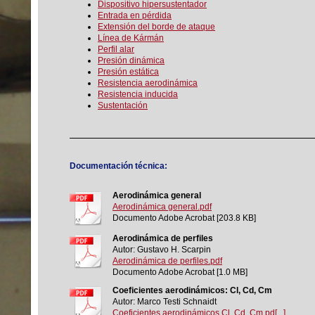
Dispositivo hipersustentador
Entrada en pérdida
Extensión del borde de ataque
Línea de Kármán
Perfil alar
Presión dinámica
Presión estática
Resistencia aerodinámica
Resistencia inducida
Sustentación
Documentación técnica:
Aerodinámica general
Aerodinámica general.pdf
Documento Adobe Acrobat [203.8 KB]
Aerodinámica de perfiles
Autor: Gustavo H. Scarpin
Aerodinámica de perfiles.pdf
Documento Adobe Acrobat [1.0 MB]
Coeficientes aerodinámicos: Cl, Cd, Cm
Autor: Marco Testi Schnaidt
Coeficientes aerodinámicos Cl, Cd, Cm.pd[...]