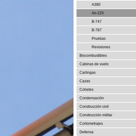
A380
An-225
B-747
B-787
Pruebas
Revisiones
Biocombustibles
Cabinas de vuelo
Carlingas
Cazas
Cohetes
Condensación
Construcción civil
Construcción militar
Cortometrajes
Defensa