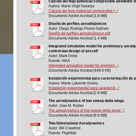
Cálculo del flujo potencial compresible alrededor 
Autora: María Virgil Naranjo
Cálculo del flujo potencial compresible [...]
Documento Adobe Acrobat [1.8 MB]
Diseño de perfiles aerodinámicos
Autor: Diego Rodrigo Flores Galindo
Diseño de perfiles aerodinámicos.pdf
Documento Adobe Acrobat [1.4 MB]
Integrated simulation model for preliminary aerod
control-law design of aircraft
Autor: Mark Drela
Fuente: AIAA
Integrated simulation model for prelimin[...]
Documento Adobe Acrobat [449.0 KB]
Instalación experimental para caracterización de 
Autora: Marta Lafuente Godoy
Instalación experimental para caracteriz[...]
Documento Adobe Acrobat [2.9 MB]
The aerodynamics of low sweep delta wings
Autor: Jose M. Rullan
The aerodynamics of low sweep delta wing[...]
Documento Adobe Acrobat [8.8 MB]
Two-Dimensional Aerodynamics
Autor: Bill Crawford
Fuente: Flightlab