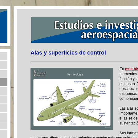
Alas y superficies de control
En
este bl
elementos 
función y l
se basan. 
descripci
esquemas p
compresió
Las alas s
importante
ellas se ge
sustentació
Sus formas,