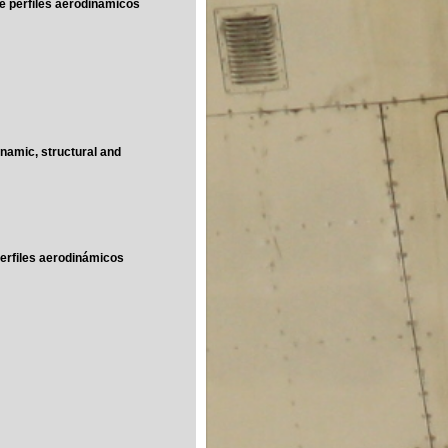
de perfiles aerodinámicos
ynamic, structural and
perfiles aerodinámicos