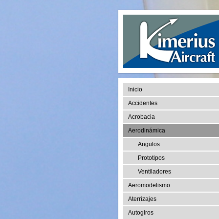
Inicio
Accidentes
Acrobacia
Aerodinámica
Angulos
Prototipos
Ventiladores
Aeromodelismo
Aterrizajes
Autogiros