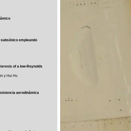
inámico
nto subsónico empleando
teresis of a low-Reynolds
in y Hui Hu
resistencia aerodinámica