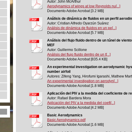
Autor: John McArthur
Aerodynamics of wings at low Reynolds nu[...]
Documento Adobe Acrobat [3.2 MB]
Análisis de dinámica de fluidos en un perfil aerod
Autor: Cristian Alfredo Oyarzún Suárez
Análisis de dinámica de fluidos en un pe[...]
Documento Adobe Acrobat [5.7 MB]
Análisis del flujo fluido dentro de un túnel de vie
MEF
Autor: Guillermo Scillone
Análisis del flujo fluido dentro de un t[...]
Documento Adobe Acrobat [835.4 KB]
An experimental investigation on aerodynamic hys
number airfoil
Autores: Zifeng Yang, Hirofumi Igarashi, Mathew Mart
An experimental investigation on aerodyn[...]
Documento Adobe Acrobat [1.8 MB]
Aplicación del PIV a la medida del coeficiente de 
Autor: Rafael Bardera Mora
Aplicación del PIV a la medida del coefi[...]
Documento Adobe Acrobat [4.2 MB]
Basic Aerodynamics
Basic Aerodynamics.pdf
Documento Adobe Acrobat [1.6 MB]