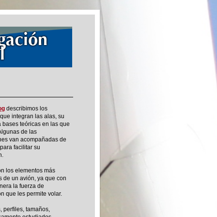
og
describimos los
que integran las alas, su
a bases teóricas en las que
Algunas de las
ones van acompañadas de
ara facilitar su
n.
on los elementos más
s de un avión, ya que con
nera la fuerza de
n que les permite volar.
 perfiles, tamaños,