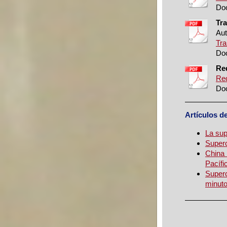
Doc
Tra
Aut
Tra
Doc
Re
Red
Doc
Artículos d
La sup
Superc
China 
Pacífi
Superc
minut