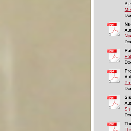
Bie
Met
Doc
Nu
Aut
Nue
Doc
Po
Pot
Doc
Pr
Aut
Pro
Doc
Sis
Aut
Sis
Doc
Th
The