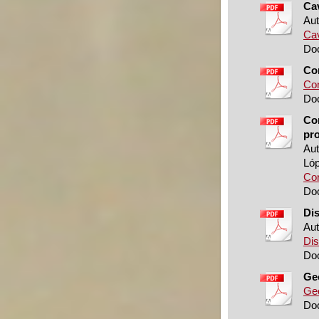
Ca
Aut
Cav
Doc
Con
Con
Doc
Cor
pro
Aut
Lóp
Cor
Doc
Dis
Aut
Dis
Doc
Geo
Geo
Doc